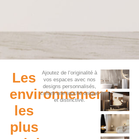
Les
Ajoutez de l’originalité à
vos espaces avec nos
designs personnalisés,
environnements
créant une touche unique
et distinctive.
les
plus